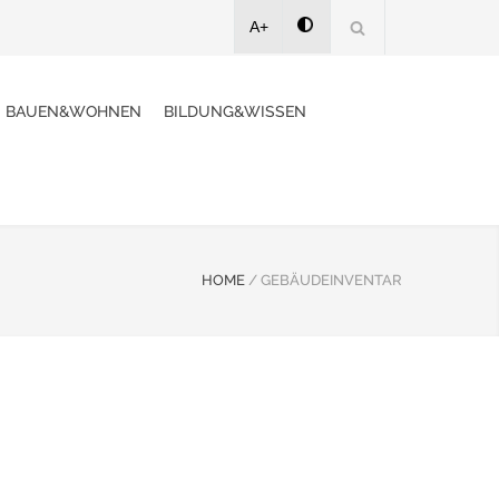
A+
BAUEN&WOHNEN
BILDUNG&WISSEN
HOME
/
GEBÄUDEINVENTAR