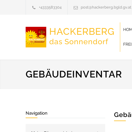
+4333583304
post@hackerberg.bgld.gv.at
HACKERBERG
HOM
das Sonnendorf
FRE
GEBÄUDEINVENTAR
Navigation
Gebä